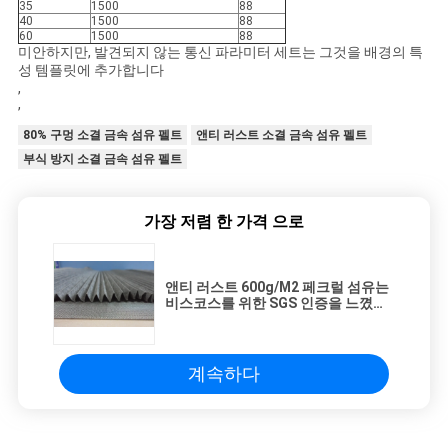
35
1500
88
40
1500
88
60
1500
88
사
미안하지만, 발견되지 않는 통신 파라미터 세트는 그것을 배경의 특
성 템플릿에 추가합니다
,
이
,
트
80% 구멍 소결 금속 섬유 펠트
앤티 러스트 소결 금속 섬유 펠트
부식 방지 소결 금속 섬유 펠트
맵
가장 저렴 한 가격 으로
사
생
앤티 러스트 600g/M2 페크럴 섬유는
비스코스를 위한 SGS 인증을 느꼈습
니다
활
보
계속하다
호