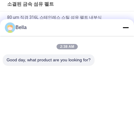
소결된 금속 섬유 펠트
80 um 직경 316L 스테인레스 스틸 섬유 팰트 내부식
Bella
D75um 소결 금속 섬유 펠트, 1 밀리미터 두께 스테인레스 강 필터
엘리멘트
2:38 AM
녹슬지 않은 0.57 밀리미터 두께 60 um 직경 스테인레스 강 미세
와이어 메쉬
Good day, what product are you looking for?
모든
소결된 금속 섬유
스테인리스 섬유
티타늄 섬유
니켈 섬유
구리 섬유
짧은 섬유