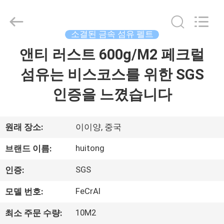
2021
-
2026
Hunan
Huitong
소결된 금속 섬유 펠트
Advanced
Materials
앤티 러스트 600g/M2 페크럴
집
Co.,
Ltd..
All
섬유는 비스코스를 위한 SGS
Rights
Reserved.
제
인증을 느꼈습니다
품
원래 장소:
이이양, 중국
화
huitong
브랜드 이름:
면
SGS
인증:
FeCrAl
모델 번호:
VR
전
10M2
최소 주문 수량: