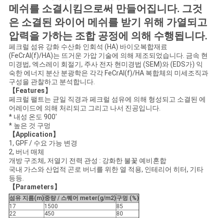
세
메쉬를 소결시킴으로써 만들어집니다. 그것
요
은 소결된 와이어 메쉬를 받기 위해 가열되고
압력을 가하는 조합 공정에 의해 수행됩니다.
페크럴 섬유 강화 수산화 인회석 (HA) 바이오복합재료
인
(FeCrAl(f)/HA)는 뜨거운 가압 기술에 의해 제조되었습니다. 금속 현
미경법, 엑스레이 회절기, 주사 전자 현미경법 (SEM)와 (EDS가) 익
용
숙한 에너지 분산 분광학은 각각 FeCrAl(f)/HA 복합체의 미세조직과
구성을 관찰하고 분석합니다.
【Features】
문
페크럴 팰트는 균일 직경과 페크럴 섬유에 의해 형성되고 소결된 에
어레이드에 의해 처리되고 그리고 나서 진공입니다.
을
* 내성 온도 900'
* 높은 것 구멍
요
【Application】
1, GPF / 수요 가능 변경
구
2, 버너 매체
개방 구조체, 저열기 전력 관성 : 강화한 불꽃 예비혼합
국내 가스와 산업적 곤로 버너를 위한 열 적용, 인테리어 히터, 기타
하
등등.
【Parameters】
세
섬유 지름(m)
중량 / 스퀘어 meter(g/m2)
구멍 (%)
17
1500
85
요
22
450
80