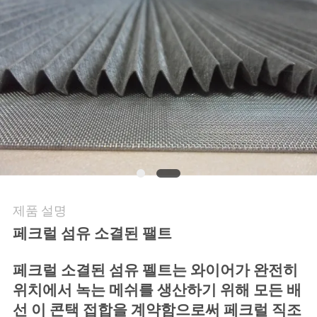
여
행
품
질
관
리
제품 설명
페크럴 섬유 소결된 팰트
연
락
페크럴 소결된 섬유 펠트는 와이어가 완전히
위치에서 녹는 메쉬를 생산하기 위해 모든 배
주
선 이 콘택 접합을 계약함으로써 페크럴 직조