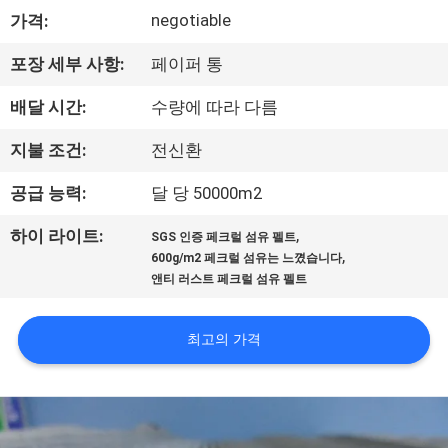
시
negotiable
가격:
회
포장 세부 사항:
페이퍼 통
배달 시간:
수량에 따라 다름
우
지불 조건:
전신환
리
공급 능력:
달 당 50000m2
에
,
하이 라이트:
SGS 인증 페크럴 섬유 펠트
대
,
600g/m2 페크럴 섬유는 느꼈습니다
앤티 러스트 페크럴 섬유 펠트
하
여
최고의 가격
공
장