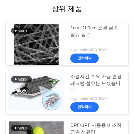
정
상위 제품
책
1um~100um 소결 금속
섬유 펠트
negotiable MOQ:10M2
연락하다
소결시킨 수요 가능 변경
페크럴 섬유는 느꼈습니
다
negotiable MOQ:10M2
연락하다
DPF/GPF 사용용 비조직
금속 섬유망