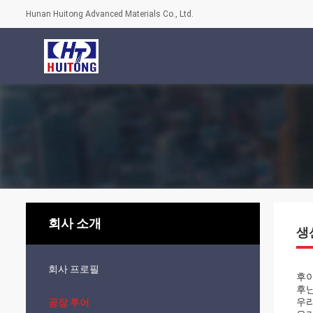
Hunan Huitong Advanced Materials Co., Ltd.
회사 소개
생
회사 프로필
후이
후난
우리
공장 투어