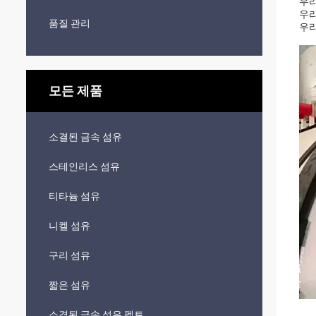
우리
우리
품질 관리
우리
모든 제품
소결된 금속 섬유
스테인리스 섬유
티타늄 섬유
니켈 섬유
구리 섬유
짧은 섬유
소결된 금속 섬유 펠트