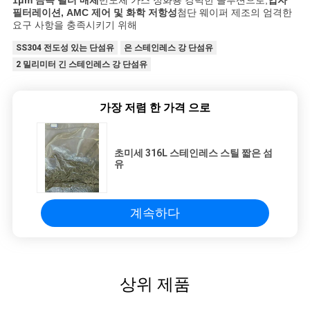
정
1μm 금속 필터 매체
반도체 가스 정화용 강력한 솔루션으로,
입자
필터레이션, AMC 제어 및 화학 저항성
첨단 웨이퍼 제조의 엄격한
책
요구 사항을 충족시키기 위해
SS304 전도성 있는 단섬유
은 스테인레스 강 단섬유
2 밀리미터 긴 스테인레스 강 단섬유
가장 저렴 한 가격 으로
초미세 316L 스테인레스 스틸 짧은 섬
유
계속하다
상위 제품