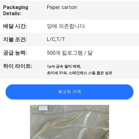
시
Packaging
Paper carton
Details:
회
배달 시간:
양에 의존합니다
L/C,T/T
우
지불 조건:
리
공급 능력:
500개 킬로그램 / 달
에
,
하이 라이트:
1μm 금속 필터 매체
초미세 316L 스테인레스 스틸 짧은 섬유
대
하
최고의 가격
여
공
장