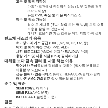
고온 및 압력 저항성
가혹한 조건에서 안정적인 성능 (일부 합금의 경우
500°C 이상)
사
용도:
CVD, 확산 및 이온 이식
가스 선
장수 및 청소 가능성
이
청소 후 재사용 (우파, 화학 또는 열 방법) 으로 소유
비용을 줄일 수 있습니다.
트
에너지 효율적인 가스 흐름을 위한 저압 하락 설계
반도체 제조업의 응용
맵
초고정도의 가스 공급 (UHP)
(N2, Ar, H2, O2, 등)
에치 및 퇴적 과정
(CVD, PVD, ALD)
사진 리토그래피
(AMC에 민감한 EUV/DUV 환경)
용량 가스 및 사용 지점 (PoU) 필터레이션
사
대체물 보다 금속 필터 를 사용 하는 이유
뛰어난 내구성
폴리머 필터와 비교하면 (입자를 분해하고
생
배출할 수 있습니다.)
섬유 분해가 없습니다.
전통적인 HEPA/ULPA 필터와 달리
활
더 나은 AMC 완화
표준 입자 필터와 비교하면
준수 및 표준
보
SEMI F20
(입자 제어)
SEMI F21
(AMC 분류)
호
ISO 14644-1
(클린룸 표준)
결론