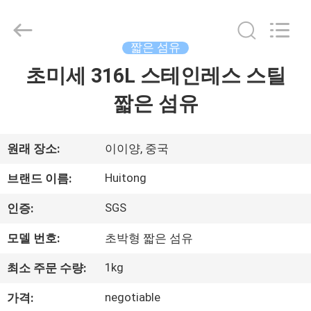
2021
-
2026
Hunan
Huitong
짧은 섬유
Advanced
Materials
초미세 316L 스테인레스 스틸
집
Co.,
Ltd..
All
짧은 섬유
Rights
Reserved.
제
품
원래 장소:
이이양, 중국
Huitong
브랜드 이름:
화
SGS
인증:
면
모델 번호:
초박형 짧은 섬유
1kg
최소 주문 수량:
VR
전
negotiable
가격: