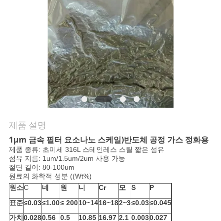
여
행
품
질
관
제품 설명
리
1μm 금속 필터 요소
나노 스케일)
반도체 공정 가스 정화용
제품 종류: 초미세 316L 스테인레스 스틸 짧은 섬유
섬유 지름: 1um/1.5um/2um 사용 가능
연
절단 길이: 80-100um
원료의 화학적 성분 ((Wt%)
락
원소
C
네
원
니
Cr
모
S
P
주
표준
≤0.03
≤1.00
≤ 200
10~14
16~18
2~3
≤0.03
≤0.045
가치
0.028
0.56
0.5
10.85
16.97
2.1
0.003
0.027