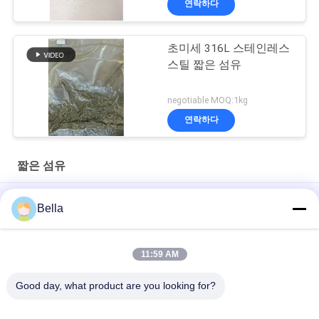
연락하다
초미세 316L 스테인레스
스틸 짧은 섬유
negotiable MOQ:1kg
연락하다
짧은 섬유
316L 고온 저항 짧은 SS 섬유, 12um 33mm 길이 항 정적 섬유
Bella
스테인리스 스틸 짧은 섬유 1mm-100mm 길이
11:59 AM
316LSS 고온 레지스턴트 단섬유, 5 밀리미터 장기간 반대 정전기
섬유
Good day, what product are you looking for?
모든