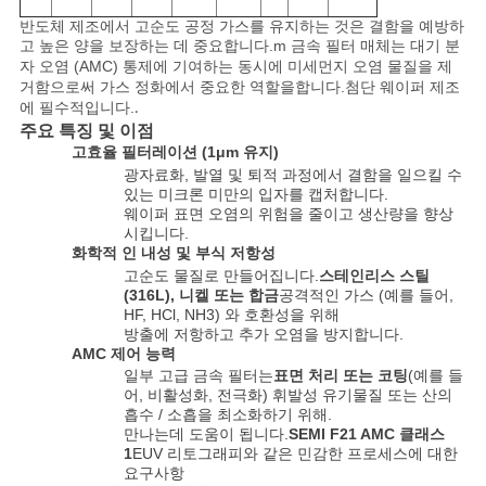
세
반도체 제조에서 고순도 공정 가스를 유지하는 것은 결함을 예방하
요
고 높은 양을 보장하는 데 중요합니다.
m 금속 필터 매체는 대기 분
자 오염 (AMC) 통제에 기여하는 동시에 미세먼지 오염 물질을 제
거함으로써 가스 정화에서 중요한 역할을합니다.첨단 웨이퍼 제조
에 필수적입니다.
.
인
주요 특징 및 이점
고효율 필터레이션 (1μm 유지)
용
광자료화, 발열 및 퇴적 과정에서 결함을 일으킬 수
있는 미크론 미만의 입자를 캡처합니다.
문
웨이퍼 표면 오염의 위험을 줄이고 생산량을 향상
시킵니다.
을
화학적 인 내성 및 부식 저항성
고순도 물질로 만들어집니다.
스테인리스 스틸
요
(316L), 니켈 또는 합금
공격적인 가스 (예를 들어,
HF, HCl, NH3) 와 호환성을 위해
방출에 저항하고 추가 오염을 방지합니다.
구
AMC 제어 능력
일부 고급 금속 필터는
표면 처리 또는 코팅
(예를 들
하
어, 비활성화, 전극화) 휘발성 유기물질 또는 산의
흡수 / 소흡을 최소화하기 위해.
세
만나는데 도움이 됩니다.
SEMI F21 AMC 클래스
1
EUV 리토그래피와 같은 민감한 프로세스에 대한
요
요구사항