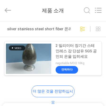
2021
-
2026
제품 소개
Hunan
Huitong
Advanced
Materials
집
Co.,
Ltd..
silver stainless steel short fiber 온라인 제조
All
Rights
Reserved.
제
2 밀리미터 장기간 스테
품
인레스 강 단섬유 SGS 공
인되 은을 입히세요
negotiable MOQ:10Kg
화
연락하다
면
더 많은 것을 전망하십시
VR
전
오