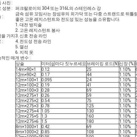
 사진 :
 성분 :
퍼크랄로이의 304 또는 316L의 스테인레스 강
금속 섬유 꼬임사는 장섬유의 외가닥 또는 다중 스트랜드로 뒤틀
 :
좋은 고온 레지스턴트와 전도성 있는 성능을 소유합니다.
1. 대전 방지솔
2. 고온 레지스턴트 봉사
적을 가지
3. 신호 전송 라인
 :
4. 전도성 전송 라인
5. 열선
6. 지적 옷
적인 매개 변수 :
상술
미터(g)마다 짓누르세요
브레이킹 로드(N)
신장 (%)
14m×90×1
0.12
25
1.10%
12m×90×2
0.17
44
1.10%
12m×100×1
0.095
24
1.10%
12m×100×2
0.19
41
1.10%
12m×100×3
0.28
69
1.10%
12m×275×1
0.26
59
1.10%
12m×275×2
0.54
75
1.10%
12m×275×3
0.78
125
1.10%
12m×275×4
1.05
130
1.10%
12m×275×5
1.3
160
1.10%
12m×275×6
1.5
180
1.10%
8m×1000×1
0.42
69
1.10%
8m×1000×2
0.85
108
1.10%