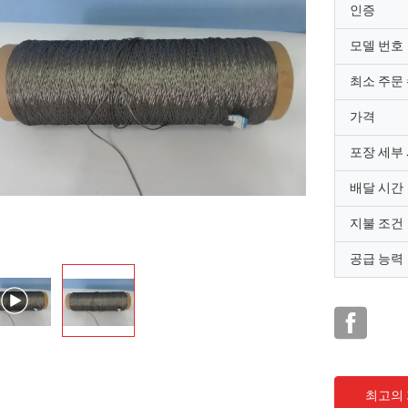
인증
모델 번호
최소 주문
가격
포장 세부
배달 시간
지불 조건
공급 능력
최고의