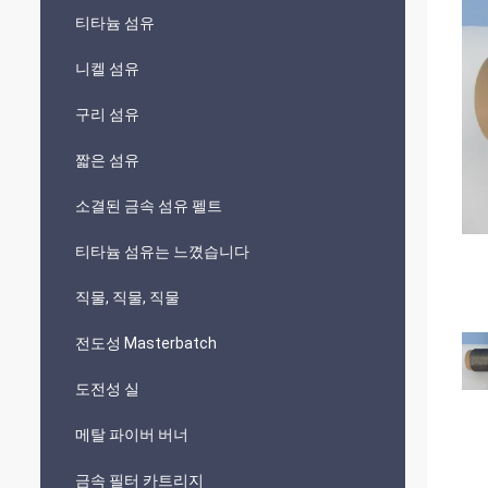
티타늄 섬유
니켈 섬유
구리 섬유
짧은 섬유
소결된 금속 섬유 펠트
티타늄 섬유는 느꼈습니다
직물, 직물, 직물
전도성 Masterbatch
도전성 실
메탈 파이버 버너
금속 필터 카트리지