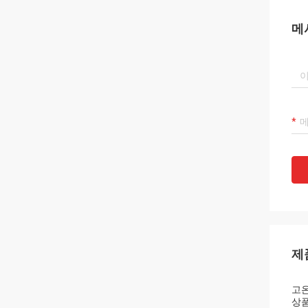
메
제
고온
상품