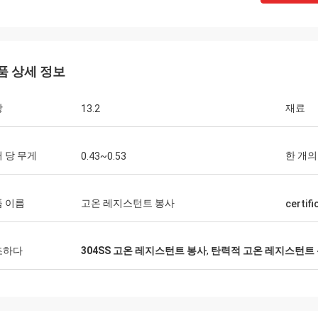
품 상세 정보
항
재료
13.2
 당 무게
한 개의
0.43~0.53
 이름
고온 레지스턴트 봉사
certifi
조하다
304SS 고온 레지스턴트 봉사
,
탄력적 고온 레지스턴트