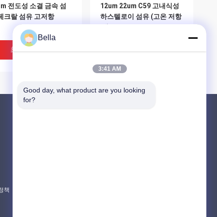
um 전도성 소결 금속 섬
12um 22um C59 고내식성
페크랄 섬유 고저항
하스텔로이 섬유 (고온 저항
성)
Bella
최고의 가격
최고의 가격
3:41 AM
Good day, what product are you looking 
for?
제품 소개
소결된 금속 섬유
스테인리스 섬유
IDEO
VIDEO
티타늄 섬유
6L SS 안정적 섬유 스트
소매를 위한 전도성 있는
 정책
모든 카테고리
10m 길이 소결 금속 섬유 마
멸 저항