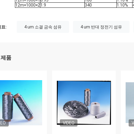
12m×1000×1
0.95
100
1.10%
12m×1000×2
1.9
340
1.10%
표:
4 um 소결 금속 섬유
4 um 반대 정전기 섬유
 제품
DEO
VIDEO
V