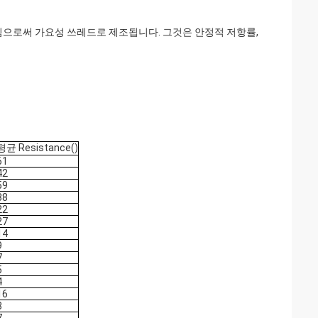
림으로써 가요성 쓰레드로 제조됩니다. 그것은 안정적 저항률,
평균 Resistance()
61
42
59
38
22
27
14
9
7
5
4
16
8