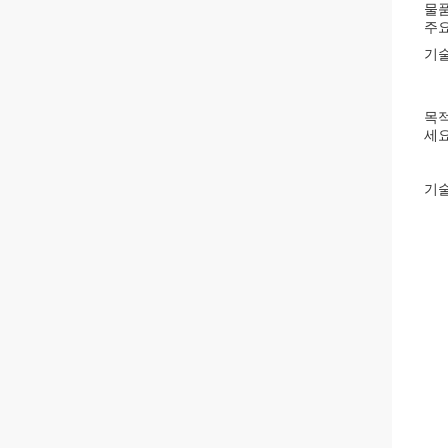
물품
주요
기술
목
세요
기술