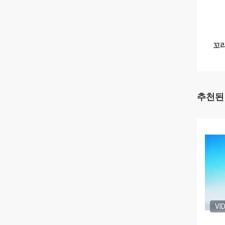
꼬리
추천된
VI