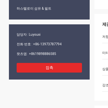
하스텔로이 섬유 & 필트
제
담당자 :
Luyouxi
저
전화 번호 :
+86-13973787794
미터
왓츠앱 :
+8619898886585
접촉
상품
강