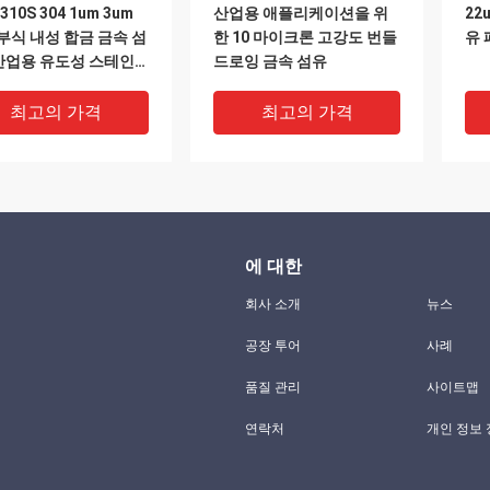
 310S 304 1um 3um
산업용 애플리케이션을 위
22
 부식 내성 합금 금속 섬
한 10 마이크론 고강도 번들
유 
 산업용 유도성 스테인
드로잉 금속 섬유
스틸 섬유
최고의 가격
최고의 가격
에 대한
회사 소개
뉴스
공장 투어
사례
DEO
VIDEO
V
품질 관리
사이트맵
승인 22um 및 35um
316L 304 302 1um-100um
31
연락처
개인 정보
ral 섬유 철-크롬-알루
전기 및 열 전도성 금속 섬유
립
합금 GPF 및 DPF 응용
((무화탄소 섬유 / Fecral 섬