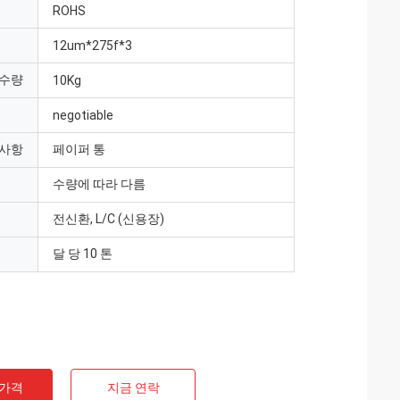
ROHS
12um*275f*3
 수량
10Kg
negotiable
 사항
페이퍼 통
수량에 따라 다름
전신환, L/C (신용장)
달 당 10 톤
 가격
지금 연락