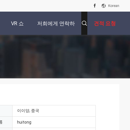
Korean
VR 쇼
저희에게 연락하
견적 요청
십시오
이이양, 중국
름
huitong