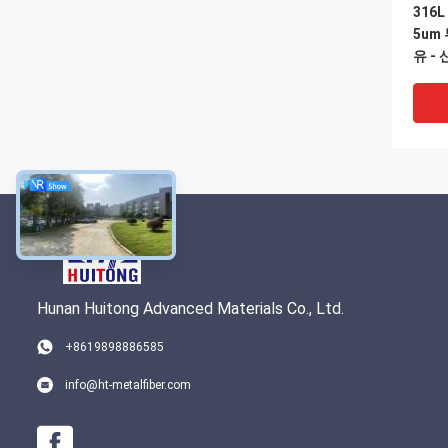
316L
5um
유 -
레스 
Hunan Huitong Advanced Materials Co., Ltd.
VI
+8619898886585
SGS 
info@ht-metalfiber.com
Fec
미늄 