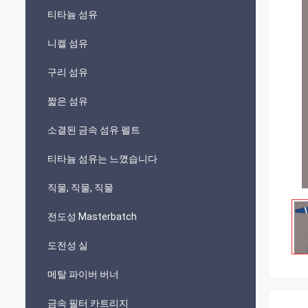
티타늄 섬유
니켈 섬유
구리 섬유
짧은 섬유
소결된 금속 섬유 펠트
티타늄 섬유는 느꼈습니다
직물, 직물, 직물
전도성 Masterbatch
도전성 실
메탈 파이버 버너
금속 필터 카트리지