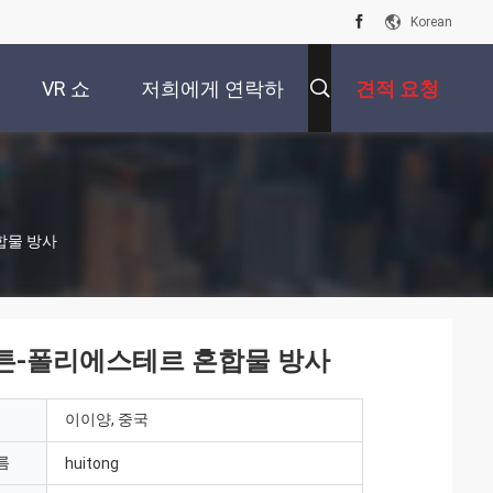
Korean
VR 쇼
저희에게 연락하
견적 요청
십시오
합물 방사
코튼-폴리에스테르 혼합물 방사
이이양, 중국
름
huitong