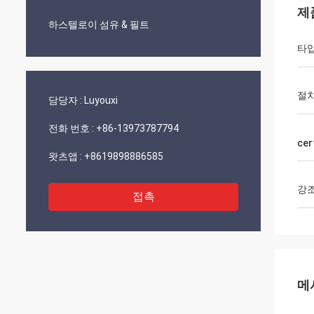
제
하스텔로이 섬유 & 필트
타
절
담당자 :
Luyouxi
전화 번호 :
+86-13973787794
cer
왓츠앱 :
+8619898886585
강
접촉
메