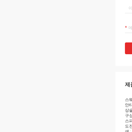
제
스웨
안티
상술 
구성
스피
도전
색 