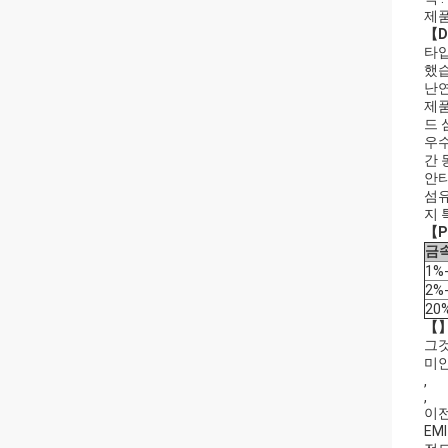
제품
【D
타입
했
난연
제품
드 
우수
간 
안티
섬유
지 
【P
금속
1%
2%
20
【
그것
미안
,
,
이전
EM