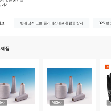
성 있는 혼방실
 기사
표:
반대 정적 코튼-폴리에스테르 혼합물 방사
32S 면
 제품
DEO
VIDEO
V