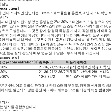
 설명
escription】
 :안티 스태틱인 난연제는 야르누스페트롤음을 혼합했고 안티 스태틱인 석유
습니다
제 대전 방지 전도성 있는 혼방실은 2%~30% 스테인레스 스틸 섬유와 
 안티 스태틱 혼방실은 1%-30% 스테인레스 스틸 섬유와 아라미드 섬유,
섬유로 구성됩니다. 그것은 장기 항 정적 특성을 가지고, 작업 환경에 의해 
한 항 정적 특성을 제공합니다. 세척 상태에 대한 어떤 특수한 요구 사항이
동안 반복된 세척 뒤에, 그것은 여전히 좋은 대전방지 성능, 색 완료, 질감 
 스태틱 필터가방 베이스 패브릭 혼방실은 20%-30% 스테인레스 스틸 섬
, 아라미드 섬유, 기타 등등으로 만들어질 수 있습니다 ; 전기 저항은 100
특성, 높은 실의 강도와 매우 좋은 산과 알칼리부식 내화를 가집니다.
arameters】
 섬유 concentration(%)
총수(NE)
애플리케이션
석유와 전체적인 석유 화학 안
-30%
21-36, 21/2-36/2
전체적인 난연제 안티 스태틱
-30%
21-36, 21/2-36/2
안티 스태틱 필터가방 베이스
%-30%
10/2-32/2
】
은 가연성이고 폭발성 환경에서 안티 스태틱 부직포, 카펫과 신체와 장비
하지만, 발견되지 않는 통신 파라미터 세트는 그것을 배경의 특성 템플릿
 기사
I는 방사를 혼합했습니다