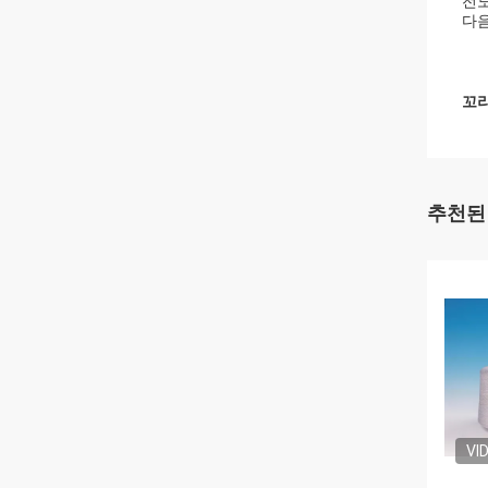
전도
다음
꼬리
추천된
VI