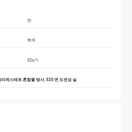
면
백색
32s/1
-폴리에스테르 혼합물 방사
,
32S 면 도전성 실