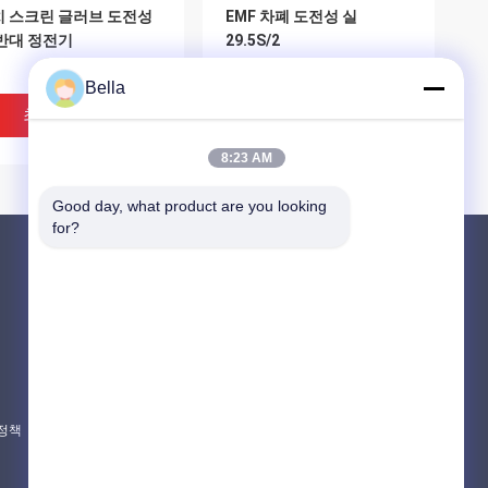
치 스크린 글러브 도전성
EMF 차폐 도전성 실
반대 정전기
29.5S/2
Bella
최고의 가격
최고의 가격
8:23 AM
Good day, what product are you looking 
for?
제품 소개
소결된 금속 섬유
스테인리스 섬유
티타늄 섬유
제 도전성 실, 32S 편직
터치 스크린 글러브를 위한
 정책
모든 카테고리
 전도성 실
SGS 검은 피마족 전도성 있
는 재봉질 얀