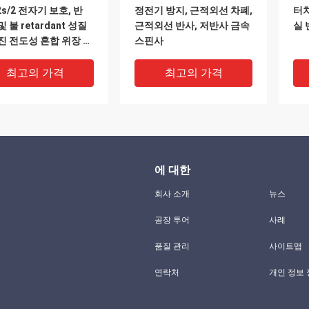
2s/2 전자기 보호, 반
정전기 방지, 근적외선 차폐,
터
 불 retardant 성질
근적외선 반사, 저반사 금속
실 
진 전도성 혼합 위장 가
스핀사
최고의 가격
최고의 가격
에 대한
회사 소개
뉴스
공장 투어
사례
품질 관리
사이트맵
내열 금속 도전성 실,
글러브를 위한 반대 정전기
난연
연락처
개인 정보
 혼방실
스테인레스 강 316L 화면 터
세공
치 방사