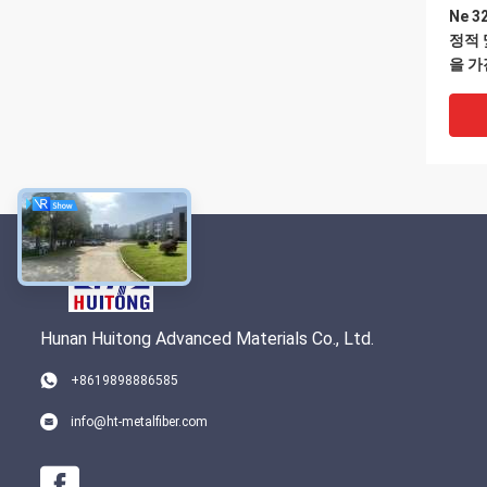
Ne 3
정적 및
을 가
닥
Hunan Huitong Advanced Materials Co., Ltd.
+8619898886585
하얀 
info@ht-metalfiber.com
40대