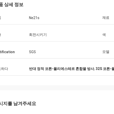
품 상세 정보
입
재료
Ne21s
차
회전시키기
색
모델
tification
SGS
조하다
반대 정적 코튼-폴리에스테르 혼합물 방사
,
32S 코튼
시지를 남겨주세요