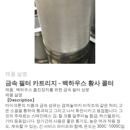
여
행
품
질
관
제품 설명
리
금속 필터 카트리지 - 백하우스 황사 콜터
제품 : 백하우스 흡진장치를 위한 금속 필터 성분
연
제품 설명
【Description】
마이크론의 지름과 금속 섬유는 겹쳐놓여지 비직조와 같은 처리, 고
락
온 소결을 통하여 통과되고 그리고 나서 회전시키고 용접됩니다. 그
것의 주재료는 스테인레스 강, 철 크롬 알루미늄 합금, 하스텔로이,
주
기타 등등입니다. 장기간의 사용은 좋은 통기도, 높은 여과 작용 정
도, 계속할 수 있는, 긴 서비스 라이프와 함께, 온도는 300C -1000C입