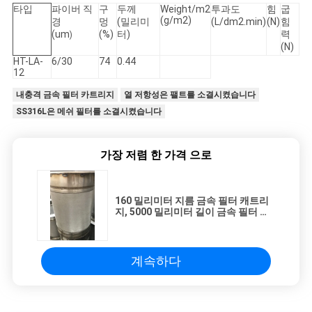
타입
파이버 직
구
두께
Weight/m2
투과도
힘
굽
(g/m2)
경
멍
(밀리미
(L/dm2.min)
(N)
힘
(um
(%)
터)
력
사
)
(N)
HT-LA-
6/30
74
0.44
이
12
트
내충격 금속 필터 카트리지
열 저항성은 팰트를 소결시켰습니다
SS316L은 메쉬 필터를 소결시켰습니다
맵
가장 저렴 한 가격 으로
사
생
160 밀리미터 지름 금속 필터 캐트리
지, 5000 밀리미터 길이 금속 필터 엘
활
리멘트
보
계속하다
호