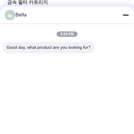
정
금속 필터 카트리지
책
Bella
열 저항성 소결 금속 필터 캐트리지, 6 um 금속 필터 엘리멘트
환경 보호를 위한 내부식 60 밀리미터 지름 SS 소결 필터 카트리지
3:59 PM
ROHS 1 마이크론 소결 금속 필터 카트리지 내충격
Good day, what product are you looking for?
모든
소결된 금속 섬유
스테인리스 섬유
티타늄 섬유
니켈 섬유
구리 섬유
짧은 섬유
소결된 금속 섬유 펠
티타늄 섬유는 느꼈