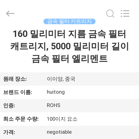
2021
-
2026
Hunan
Huitong
금속 필터 카트리지
Advanced
Materials
160 밀리미터 지름 금속 필터
집
Co.,
Ltd..
All
캐트리지, 5000 밀리미터 길이
Rights
Reserved.
제
금속 필터 엘리멘트
품
원래 장소:
이이양, 중국
화
huitong
브랜드 이름:
면
ROHS
인증:
최소 주문 수량:
100이지 요소
VR
전
negotiable
가격: