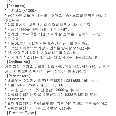
세
니다.
【Features】
요
* 고온저항 (
<1000>
* 높은 차단 효율, 방사 농도는 5 마그네슘 / 노르말 부피 이하일 수
있습니다 ;
* 상품 통기도 ; 낮은 초기의 압력과 낮은 에너지 소모량.
인
* 강풍은 다음을 가속시킵니다 분 1~3m / ;
* 온라인으로 세척용, 재생 효과가 잘 인 백플러싱과 오프라인.
용
* 긴 수명 ;
* 전도성, 분진 폭발에 의해 초래된 정전기를 회피하고 ;
* 그것은 효과적으로 가방의 연소를 방지할 수 있습니다.
문
* 2차 오염을 재활용하고 회피하도록 쉽습니다 ;
* 먼지 제거 시스템 용기의 크기와 발자국은 매우 감소됩니다.
을
【Application】
야금 공업 ; 귀금속 재활용 ; 화학 산업 ; 전력 산업, 제철 산업 ; 시멘트
요
산업 ; 바이오매스 에너지 ; 유리 산업 ; 다른 환경산업.
【Parameters】
구
* 백하우스 수집기 사이즈(카트리지) :130-L6000,160-L6000
* 지름 : 60-200mm 사이즈 :
130, 160
* 최대 한 단위 규모 (어떤 용접) : 2000 밀리미터
하
* 정상적 수집기는 다음을 분류합니다 6000 밀리미터. 또는
1200mm*N
세
* 필터 캐트리지는 다음을 맞춥니다 백 케이지 또는 펀칭 플레이트
* 길이는 플랜지에 의해 조정할 수 있습니다.
요
【Product Type】