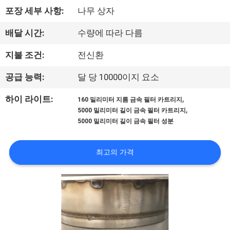
시
포장 세부 사항:
나무 상자
회
배달 시간:
수량에 따라 다름
지불 조건:
전신환
우
공급 능력:
달 당 10000이지 요소
리
,
하이 라이트:
160 밀리미터 지름 금속 필터 카트리지
에
,
5000 밀리미터 길이 금속 필터 카트리지
5000 밀리미터 길이 금속 필터 성분
대
하
최고의 가격
여
공
장