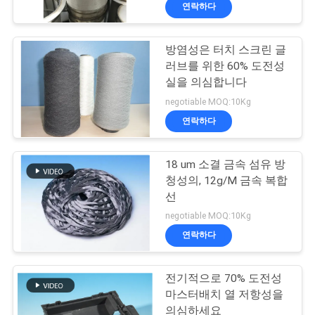
연락하다
시
회
방염성은 터치 스크린 글
11
러브를 위한 60% 도전성
실을 의심합니다
우
티타늄 섬유
negotiable MOQ:10Kg
리
연락하다
에
18 um 소결 금속 섬유 방
대
청성의, 12g/M 금속 복합
선
하
4
negotiable MOQ:10Kg
여
연락하다
니켈 섬유
공
전기적으로 70% 도전성
마스터배치 열 저항성을
장
의심하세요