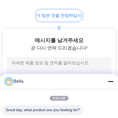
39
사
더 많은 것을 전망하십시
직물, 직물, 직물
이
오
트
메시지를 남겨주세요
맵
곧 다시 연락 드리겠습니다!
사
37
생
전도성 Masterbatch
Bella
활
보
8:02 AM
호
Good day, what product are you looking for?