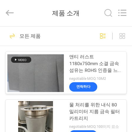
2021
-
2026
제품 소개
Hunan
Huitong
Advanced
Materials
집
Co.,
30
Ltd..
모든 제품
All
Rights
Reserved.
소결된 금속 섬유
제
앤티 러스트
품
1180x750mm 소결 금속
섬유는 ROHS 인증을 느
꼈습니다
negotiable MOQ:10M2
화
연락하다
22
면
물 처리를 위한 내식 80
스테인리스 섬유
밀리미터 지름 금속 필터
VR
카트리지
전
negotiable MOQ:100이지 요소