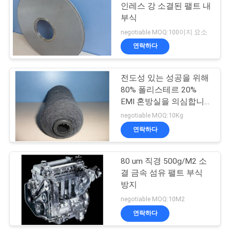
세
인레스 강 소결된 팰트 내
부식
요
54
negotiable MOQ:100이지 요소
소결된 금속 섬유 펠
연락하다
인
트
용
전도성 있는 성공을 위해
80% 폴리스테르 20%
문
EMI 혼방실을 의심합니
다
negotiable MOQ:10Kg
을
연락하다
29
요
티타늄 섬유는 느꼈
구
80 um 직경 500g/M2 소
결 금속 섬유 팰트 부식
습니다
하
방지
negotiable MOQ:10M2
세
연락하다
요