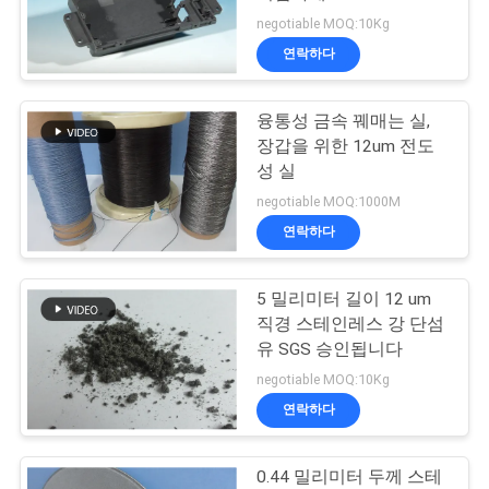
negotiable MOQ:10Kg
여
연락하다
2
행
융통성 금속 꿰매는 실,
구리 섬유
장갑을 위한 12um 전도
품
성 실
질
negotiable MOQ:1000M
연락하다
관
리
5 밀리미터 길이 12 um
23
직경 스테인레스 강 단섬
유 SGS 승인됩니다
연
짧은 섬유
negotiable MOQ:10Kg
락
연락하다
주
0.44 밀리미터 두께 스테